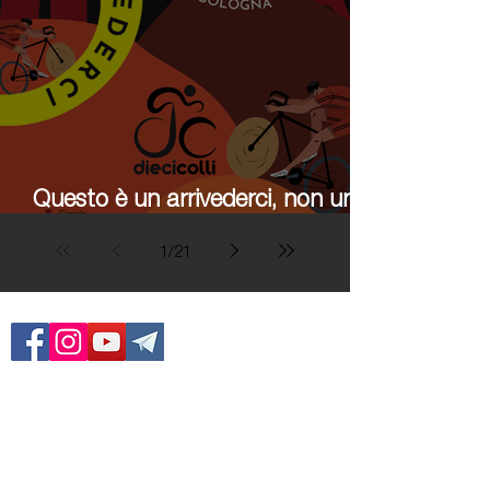
Questo è un arrivederci, non un
addio
1
/
21