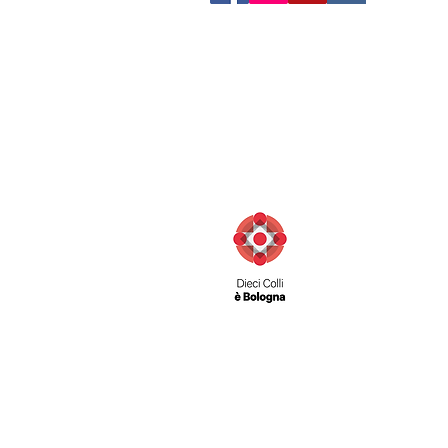
Via San Felice 11/d
40122 Bologna (BO) Italia
Contatti:
Telefono: 051 231003
Fax: 051 222165
info@diecicolli.it