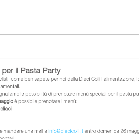
 per il Pasta Party
clisti, come ben sapete per noi della Dieci Colli l’alimentazione, lo
amentali.
naliamo la possibilità di prenotare menù speciali per il pasta pa
maggio
 è possibile prenotare i menù:
eliaci
ve mandare una mail a 
info@diecicolli.it
 entro domenica 26 maggi
mentari.