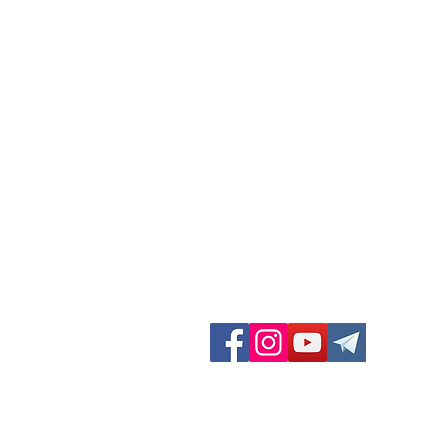
GF Dieci Colli
Via San Felice 11/d
40122 Bologna (BO) Italia