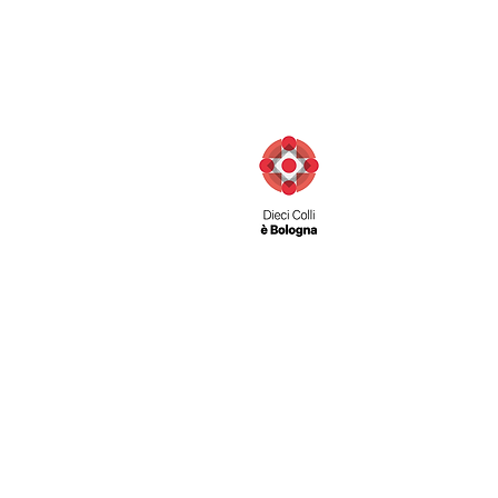
Contatti:
Telefono: 051 231003
Fax: 051 222165
info@diecicolli.it
Privacy
Cookie