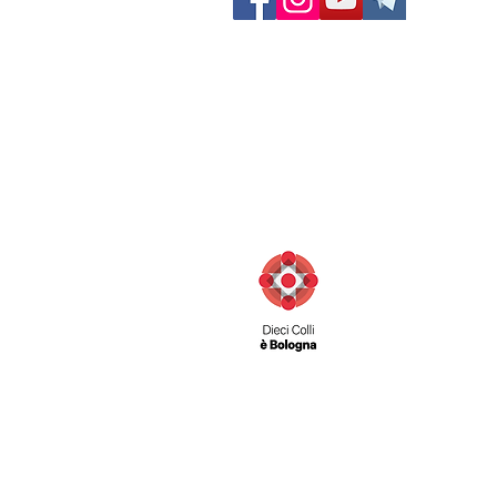
Via San Felice 11/d
40122 Bologna (BO) Italia
Contatti:
Telefono: 051 231003
Fax: 051 222165
info@diecicolli.it