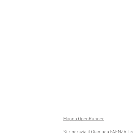
Mappa OpenRunner
Si ringrazia il Gianluca FAENZA Te