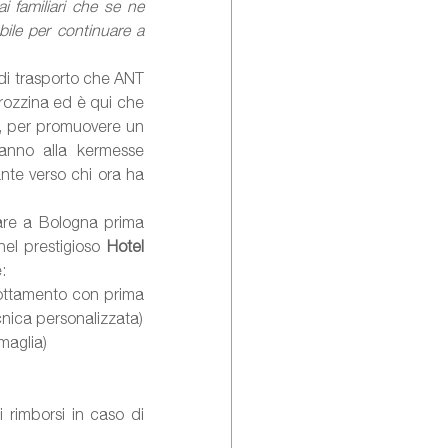
 familiari che se ne 
le per continuare a 
di trasporto che ANT 
ozzina ed è qui che 
r, per promuovere un 
ranno alla kermesse 
te verso chi ora ha 
re a Bologna prima 
el prestigioso 
Hotel 
: 
ottamento con prima 
colazione anticipata e rinforzata con carboidrati, 1 dorsale charity e 1 maglia tecnica personalizzata)  
aglia)  
rimborsi in caso di 