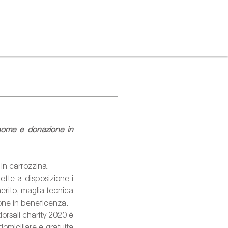
nome e donazione in 
in carrozzina.
Parte, in via del tutto eccezionale, il Programma Charity della 36° Dieci Colli, che mette a disposizione i 
merito, maglia tecnica 
one in beneficenza.
orsali charity 2020 è 
miciliare e gratuita 