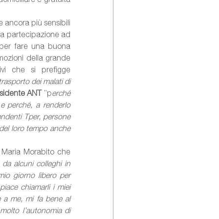
e ancora più sensibili 
la partecipazione ad 
 per fare una buona 
emozioni della grande 
vi che si prefigge 
asporto dei malati di 
esidente ANT
 ”p
erché 
e perché, a renderlo 
endenti Tper, persone 
del loro tempo anche 
, Maria Morabito che 
da alcuni colleghi in 
mio giorno libero per 
ace chiamarli i miei 
 a me, mi fa bene al 
 molto l’autonomia di 