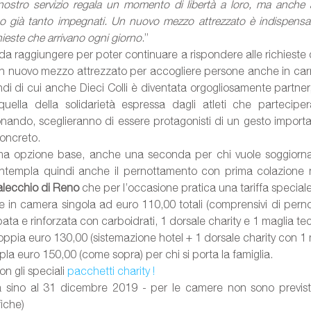
ostro servizio regala un momento di libertà a loro, ma anche ai
già tanto impegnati. Un nuovo mezzo attrezzato è indispensabi
chieste che arrivano ogni giorno
.”
a raggiungere per poter continuare a rispondere alle richieste 
n nuovo mezzo attrezzato per accogliere persone anche in carr
ndi di cui anche Dieci Colli è diventata orgogliosamente partne
quella della solidarietà espressa dagli atleti che partecipe
ando, sceglieranno di essere protagonisti di un gesto importan
concreto.
ima opzione base, anche una seconda per chi vuole soggiorna
ntempla quindi anche il pernottamento con prima colazione n
lecchio di Reno 
che per l’occasione pratica una tariffa speciale
e in camera singola ad euro 110,00 totali (comprensivi di pern
ppia euro 130,00 (sistemazione hotel + 1 dorsale charity con 1 m
pla euro 150,00 (come sopra) per chi si porta la famiglia. 
on gli speciali 
pacchetti charity
 !
a sino al 31 dicembre 2019 - per le camere non sono previsti 
iche)