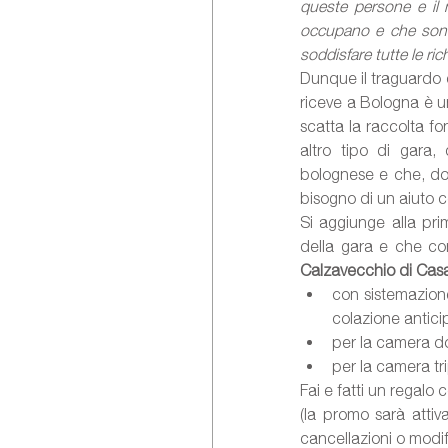
queste persone e il n
occupano e che sono 
soddisfare tutte le ri
Dunque il traguardo d
riceve a Bologna è u
scatta la raccolta fo
altro tipo di gara, 
bolognese e che, don
bisogno di un aiuto 
Si aggiunge alla pr
della gara e che co
Calzavecchio di Casa
con sistemazion
per la camera do
per la camera tri
Fai e fatti un regalo c
(la promo sarà attiv
cancellazioni o modif