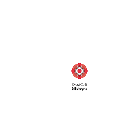
Via San Felice 11/d
40122 Bologna (BO) Italia
Contatti:
Telefono: 051 231003
Fax: 051 222165
info@diecicolli.it