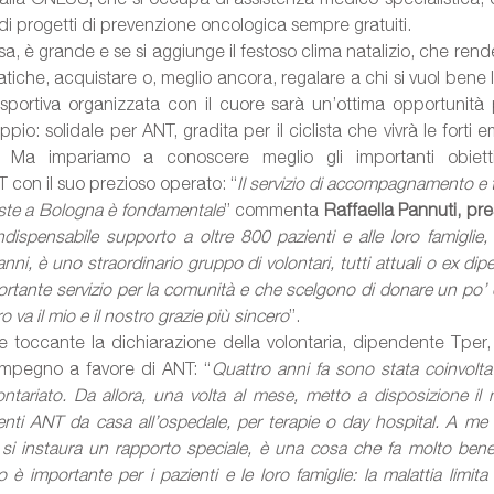
 di progetti di prevenzione oncologica sempre gratuiti. 
si sa, è grande e se si aggiunge il festoso clima natalizio, che rend
atiche, acquistare o, meglio ancora, regalare a chi si vuol bene 
sportiva organizzata con il cuore sarà un’ottima opportunità
pio: solidale per ANT, gradita per il ciclista che vivrà le forti 
. Ma impariamo a conoscere meglio gli importanti obietti
con il suo prezioso operato: “
Il servizio di accompagnamento e tr
ste a Bologna è fondamentale
” commenta 
Raffaella Pannuti, pr
dispensabile supporto a oltre 800 pazienti e alle loro famiglie, 
anni, è uno straordinario gruppo di volontari, tutti attuali o ex dip
tante servizio per la comunità e che scelgono di donare un po’ 
ro va il mio e il nostro grazie più sincero
”.
 e toccante la dichiarazione della volontaria, dipendente Tper
 impegno a favore di ANT: “
Quattro anni fa sono stata coinvolta 
lontariato. Da allora, una volta al mese, metto a disposizione il 
ti ANT da casa all’ospedale, per terapie o day hospital. A me pi
 si instaura un rapporto speciale, è una cosa che fa molto bene
è importante per i pazienti e le loro famiglie: la malattia limita