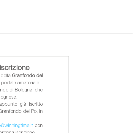
iscrizione
 della 
Granfondo del 
 pedale amatoriale.
ndo di Bologna, che 
olognese.
punto già iscritto 
Granfondo del Po, in 
o@winningtime.it
 con 
 propria iscrizione.