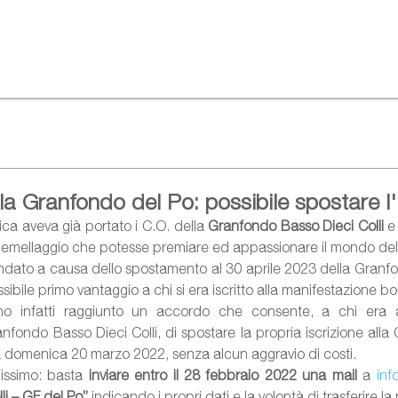
a Granfondo del Po: possibile spostare l'
ca aveva già portato i C.O. della 
Granfondo Basso Dieci Colli
 e
 gemellaggio che potesse premiare ed appassionare il mondo del
dato a causa dello spostamento al 30 aprile 2023 della Granfo
sibile primo vantaggio a chi si era iscritto alla manifestazione b
o infatti raggiunto un accordo che consente, a chi era ap
nfondo Basso Dieci Colli, di spostare la propria iscrizione alla 
 domenica 20 marzo 2022, senza alcun aggravio di costi.
ssimo: basta 
inviare entro il 28 febbraio 2022 una mail
 a 
inf
li – GF del Po”
 indicando i propri dati e la volontà di trasferire la