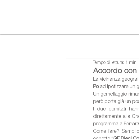
Tempo di lettura: 1 min
Accordo con l
La vicinanza geografi
Po
 ad ipotizzare un
Un gemellaggio riman
però porta già un pos
I due comitati hann
direttamente alla Gra
programma a Ferrara
Come fare? Semplici
oggetto 
“GF Dieci Col