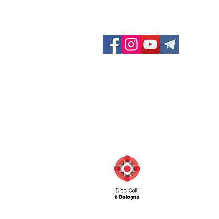
GF Dieci Colli
Via San Felice 11/d
40122 Bologna (BO) Italia
Contatti:
Telefono: 051 231003
Fax: 051 222165
info@diecicolli.it