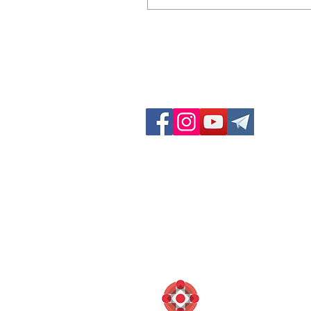
GF Dieci Colli
Via San Felice 11/d
40122 Bologna (BO) Italia
Contatti:
Telefono: 051 231003
Fax: 051 222165
info@diecicolli.it