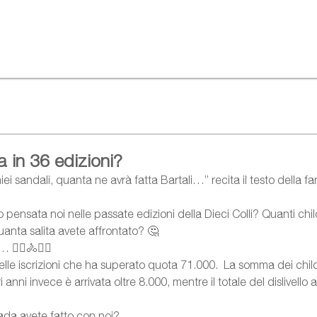
 in 36 edizioni?
ei sandali, quanta ne avrà fatta Bartali…” recita il testo della 
ensata noi nelle passate edizioni della Dieci Colli? Quanti chil
anta salita avete affrontato? 🤔
🚴‍♀️🚴🚴‍♂️
elle iscrizioni che ha superato quota 71.000.  La somma dei chil
anni invece è arrivata oltre 8.000, mentre il totale del dislivello a
ada avete fatto con noi? 