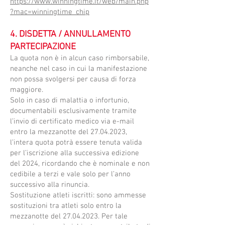
https://www.winningtime.it/web/main.php
?mac=winningtime_chip
​4. DISDETTA / ANNULLAMENTO
PARTECIPAZIONE
​La quota non è in alcun caso rimborsabile,
neanche nel caso in cui la manifestazione
non possa svolgersi per causa di forza
maggiore.
Solo in caso di malattia o infortunio,
documentabili esclusivamente tramite
l’invio di certificato medico via e-mail
entro la mezzanotte del
27.04.2023
,
l’intera quota potrà essere tenuta valida
per l’iscrizione alla successiva edizione
del 2024, ricordando che è nominale e non
cedibile a terzi e vale solo per l’anno
successivo alla rinuncia.
Sostituzione atleti iscritti: sono ammesse
sostituzioni tra atleti solo entro la
mezzanotte del
27.04.2023
. Per tale