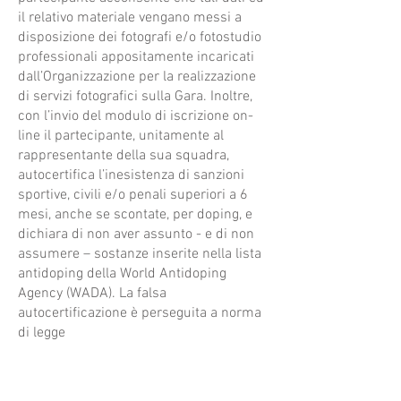
il relativo materiale vengano messi a
disposizione dei fotografi e/o fotostudio
professionali appositamente incaricati
dall’Organizzazione per la realizzazione
di servizi fotografici sulla Gara. Inoltre,
con l’invio del modulo di iscrizione on-
line il partecipante, unitamente al
rappresentante della sua squadra,
autocertifica l’inesistenza di sanzioni
sportive, civili e/o penali superiori a 6
mesi, anche se scontate, per doping, e
dichiara di non aver assunto - e di non
assumere – sostanze inserite nella lista
antidoping della World Antidoping
Agency (WADA). La falsa
autocertificazione è perseguita a norma
di legge
Con l’iscrizione alla Gara, il partecipante
accetta espressamente tutte le
disposizioni di cui al presente