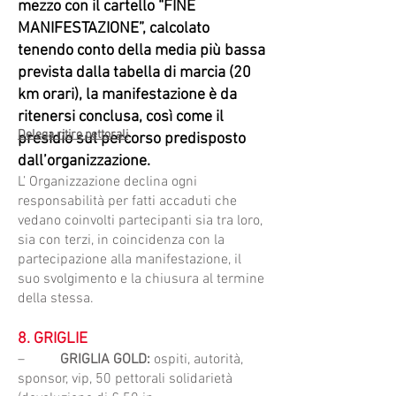
mezzo con il cartello “FINE
MANIFESTAZIONE”, calcolato
tenendo conto della media più bassa
prevista dalla tabella di marcia (20
km orari), la manifestazione è da
ritenersi conclusa, così come il
Delega ritiro pettorali
presidio sul percorso predisposto
dall’organizzazione.
L’ Organizzazione declina ogni
responsabilità per fatti accaduti che
vedano coinvolti partecipanti sia tra loro,
sia con terzi, in coincidenza con la
partecipazione alla manifestazione, il
suo svolgimento e la chiusura al termine
della stessa.
8. GRIGLIE
–
GRIGLIA GOLD
:
ospiti, autorità,
sponsor, vip, 50 pettorali solidarietà