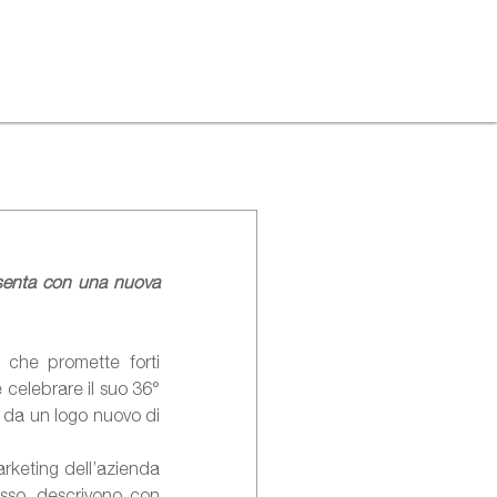
esenta con una nuova 
 che promette forti 
 celebrare il suo 36° 
e da un logo nuovo di 
rketing dell’azienda 
sso, descrivono con 