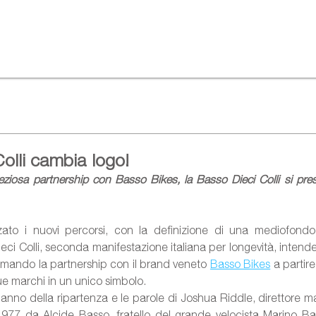
olli cambia logo!
reziosa partnership con Basso Bikes, la Basso Dieci Colli si pr
zzato i nuovi percorsi, con la definizione di una mediofondo
eci Colli, seconda manifestazione italiana per longevità, intende
rmando la partnership con il brand veneto 
Basso Bikes
 a partir
e marchi in un unico simbolo.
’anno della ripartenza e le parole di Joshua Riddle, direttore ma
1977 da Alcide Basso, fratello del grande velocista Marino Ba