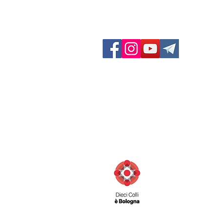
GF Dieci Colli
Via San Felice 11/d
40122 Bologna (BO) Italia
Contatti:
Telefono: 051 231003
Fax: 051 222165
info@diecicolli.it