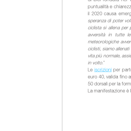
puntualità e chiarezz
il 2020 causa emerg
speranza di poter volt
ciclista si allena pe
avversità in tutte l
meteorologiche avvers
ciclisti, siamo allen
vita più normale, assi
in volto
.”
Le 
iscrizioni
 per part
euro 40, valida fino 
50 dorsali per la for
La manifestazione è 