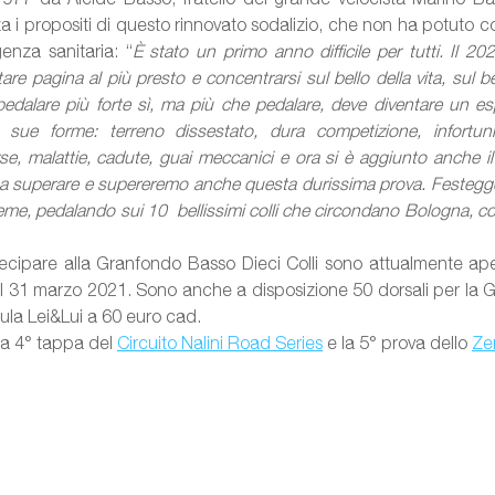
a i propositi di questo rinnovato sodalizio, che non ha potuto co
enza sanitaria: “
È stato un primo anno difficile per tutti. Il 20
are pagina al più presto e concentrarsi sul bello della vita, sul bel
r pedalare più forte sì, ma più che pedalare, deve diventare un es
e sue forme: terreno dissestato, dura competizione, infortuni, 
e, malattie, cadute, guai meccanici e ora si è aggiunto anche i
ati a superare e supereremo anche questa durissima prova. Festegge
eme, pedalando sui 10  bellissimi colli che circondano Bologna, con
ecipare alla Granfondo Basso Dieci Colli sono attualmente aper
al 31 marzo 2021. Sono anche a disposizione 50 dorsali per la Gri
mula Lei&Lui a 60 euro cad.
la 4° tappa del 
Circuito Nalini Road Series
 e la 5° prova dello 
Ze