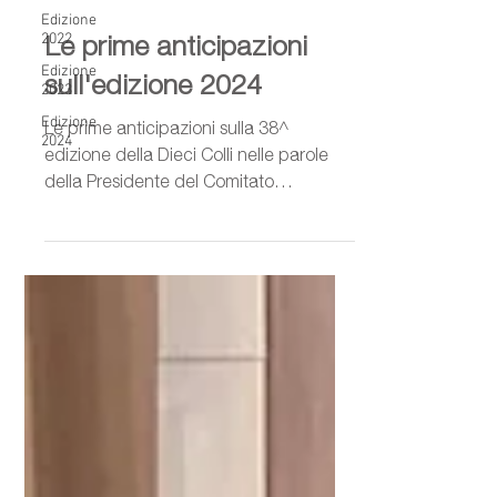
Edizione
Le prime anticipazioni
2022
Edizione
sull'edizione 2024
2023
Edizione
Le prime anticipazioni sulla 38^
2024
edizione della Dieci Colli nelle parole
della Presidente del Comitato
Organizzatore della Dieci Colli...