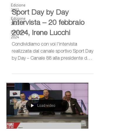
Edizione
Sport Day by Day
2022
Edizione
intervista – 20 febbraio
2023
2024, Irene Lucchi
Edizione
2024
Condividiamo con voi l'intervista
realizzata dal canale sportivo Sport Day
by Day – Canale 88 alla presidente del
Circolo Dozza Tper...
Load video