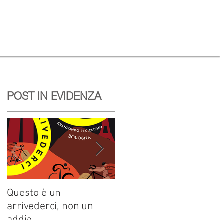
POST IN EVIDENZA
Questo è un
Pozzetto, tris alla Dieci
arrivederci, non un
Colli. La regina è Elisa
addio
Leardini