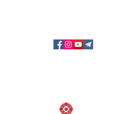
GF Dieci Colli
Via San Felice 11/d
40122 Bologna (BO) Italia
Contatti:
Telefono: 051 231003
Fax: 051 222165
info@diecicolli.it