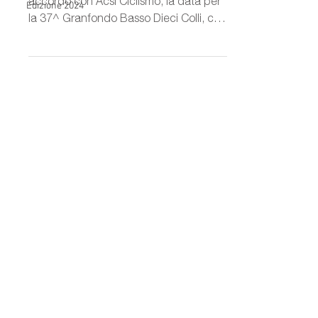
accordo con Acsi Ciclismo, la data per
Edizione 2024
la 37^ Granfondo Basso Dieci Colli, che
si terrà a...