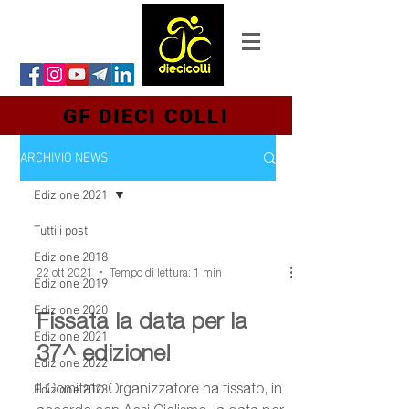
GF DIECI COLLI
ARCHIVIO NEWS
Edizione 2021
Tutti i post
Edizione 2018
22 ott 2021
Tempo di lettura: 1 min
Edizione 2019
Edizione 2020
Fissata la data per la
Edizione 2021
37^ edizione!
Edizione 2022
Il Comitato Organizzatore ha fissato, in
Edizione 2023