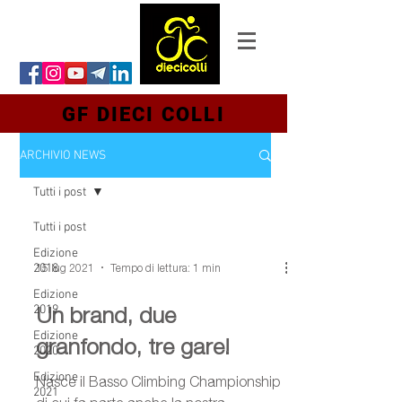
GF DIECI COLLI
ARCHIVIO NEWS
Tutti i post
Tutti i post
Edizione
15 lug 2021
Tempo di lettura: 1 min
2018
Edizione
Un brand, due
2019
Edizione
granfondo, tre gare!
2020
Edizione
Nasce il Basso Climbing Championship
2021