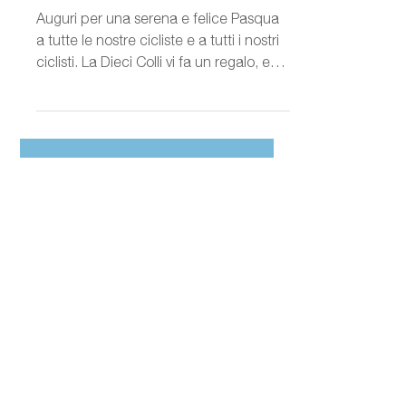
29 mar 2024
Tempo di lettura: 1 min
Promo Iscrizioni
Pasquetta
Auguri per una serena e felice Pasqua
a tutte le nostre cicliste e a tutti i nostri
ciclisti. La Dieci Colli vi fa un regalo, e
no, non è...