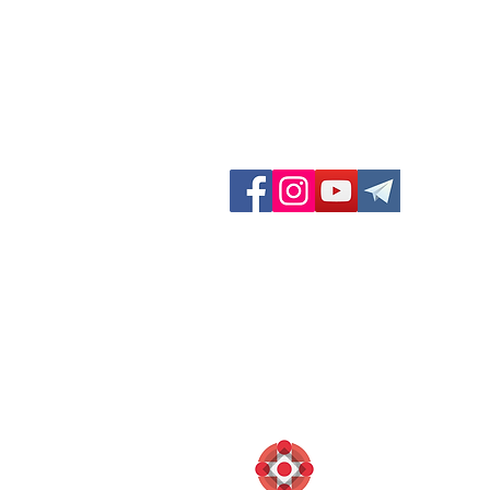
GF Dieci Colli
Via San Felice 11/d
40122 Bologna (BO) Italia
Contatti:
Telefono: 051 231003
Fax: 051 222165
info@diecicolli.it