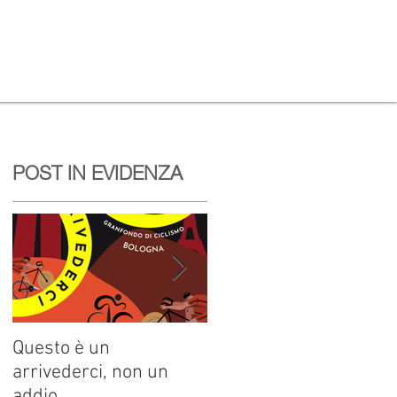
POST IN EVIDENZA
Questo è un
Pozzetto, tris alla Dieci
arrivederci, non un
Colli. La regina è Elisa
addio
Leardini