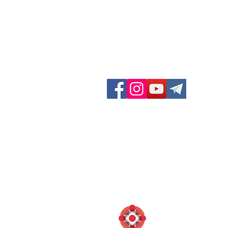
GF Dieci Colli
Via San Felice 11/d
40122 Bologna (BO) Italia
Contatti:
Telefono: 051 231003
Fax: 051 222165
info@diecicolli.it