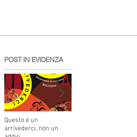
POST IN EVIDENZA
l
Questo è un
Pozzetto, tris alla Dieci
arrivederci, non un
Colli. La regina è Elisa
addio
Leardini