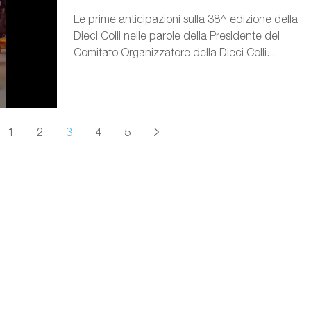
Le prime anticipazioni sulla 38^ edizione della
Dieci Colli nelle parole della Presidente del
Comitato Organizzatore della Dieci Colli...
1
2
3
4
5