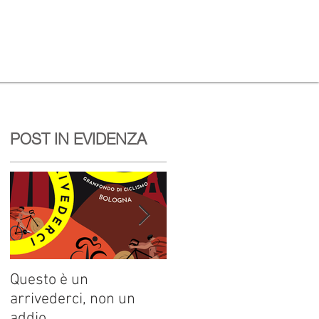
POST IN EVIDENZA
Questo è un
Pozzetto, tris alla Dieci
arrivederci, non un
Colli. La regina è Elisa
addio
Leardini