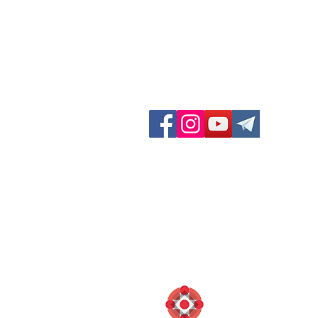
GF Dieci Colli
Via San Felice 11/d
40122 Bologna (BO) Italia
Contatti:
Telefono: 051 231003
Fax: 051 222165
info@diecicolli.it